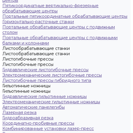
центры
Пятикоординатные вертикально-фрезерные
обрабатывающие центры
Портальные пятикоординатные обрабатывающие центры
Горизонтально-расточные станки
Портальные обрабатывающие центры с подвижным
столом
Портальные обрабатывающие центры с подвижными
балками и колоннами
Листообрабатывающие станки
Листообрабатывающие станки
Листогибочные прессы
Листогибочные прессы
Гидравлические листогибочные прессы
Электромеханические листогибочные прессы
Листогибочные прессы гибридного типа
Гильотинные ножницы
Гильотинные ножницы
Гидравлические гильотинные ножницы
Электромеханические гильотинные ножницы
Автоматические панелегибы
Лазерная резка
Гидроабразивная резка
Координатно-пробивные прессы
Комбинированные установки лазер-пресс