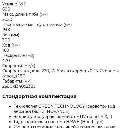
Усилие (кН)
600
Макс. длина гиба (мм)
2050
Расстояние между стойками (мм)
1500
Зев (мм)
300
Ход (мм)
160
Раскрытие (мм)
470
Скорости (мм/с)
Скорость подвода 220, Рабочая скорость 0-15, Скорость
отвода 180
Габариты (мм)
2680х1340х2385
Стандартная комплектация
Технология GREEN TECHNOLOGY (сервопривод
верхней балки INOVANCE)
Задний упор, управляемый от ЧПУ по осям X, R
Гидравлическая система HAWE (Hoerbiger)
Суппорты передние на линейных направляющих,