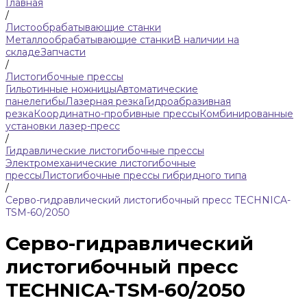
Главная
/
Листообрабатывающие станки
Металлообрабатывающие станки
В наличии на
складе
Запчасти
/
Листогибочные прессы
Гильотинные ножницы
Автоматические
панелегибы
Лазерная резка
Гидроабразивная
резка
Координатно-пробивные прессы
Комбинированные
установки лазер-пресс
/
Гидравлические листогибочные прессы
Электромеханические листогибочные
прессы
Листогибочные прессы гибридного типа
/
Серво-гидравлический листогибочный пресс TECHNICA-
TSM-60/2050
Серво-гидравлический
листогибочный пресс
TECHNICA-TSM-60/2050