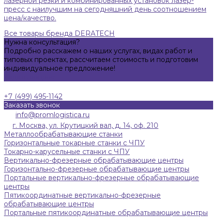
лазерной резки и комбинированных установок лазер-
пресс с наилучшим на сегодняшний день соотношением
цена/качество.
Все товары бренда DERATECH
Нужна консультация?
Подробно расскажем о наших услугах, видах работ и
типовых проектах, рассчитаем стоимость и подготовим
индивидуальное предложение!
Задать вопрос
+7 (499) 495-1142
Заказать звонок
info@promlogistica.ru
г. Москва, ул. Крутицкий вал, д. 14, оф. 210
Металлообрабатывающие станки
Горизонтальные токарные станки с ЧПУ
Токарно-карусельные станки с ЧПУ
Вертикально-фрезерные обрабатывающие центры
Горизонтально-фрезерные обрабатывающие центры
Портальные вертикально-фрезерные обрабатывающие
центры
Пятикоординатные вертикально-фрезерные
обрабатывающие центры
Портальные пятикоординатные обрабатывающие центры