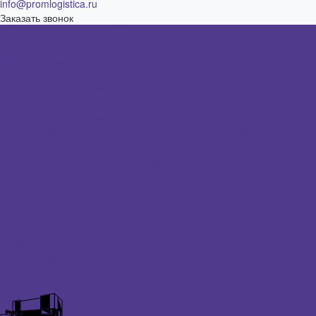
info@promlogistica.ru
Заказать звонок
Металлообрабатывающие станки
Горизонтальные токарные станки с ЧПУ
Токарно-карусельные станки с ЧПУ
Вертикально-фрезерные обрабатывающие центры
Горизонтально-фрезерные обрабатывающие центры
Портальные вертикально-фрезерные обрабатывающие центры
Пятикоординатные вертикально-фрезерные обрабатывающие цен
Портальные пятикоординатные обрабатывающие центры
Горизонтально-расточные станки
Портальные обрабатывающие центры с подвижным столом
Портальные обрабатывающие центры с подвижными балками и ко
Листообрабатывающие станки
Листогибочные прессы
Гильотинные ножницы
Автоматические панелегибы
Лазерная резка
Гидроабразивная резка
Координатно-пробивные прессы
Комбинированные установки лазер-пресс