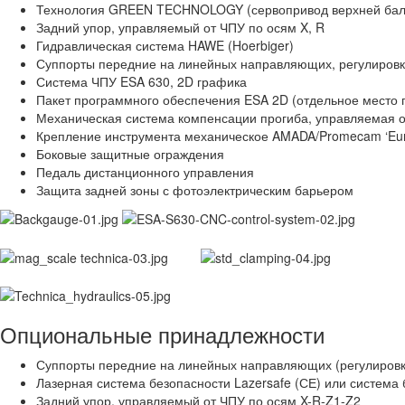
Технология GREEN TECHNOLOGY (сервопривод верхней бал
Задний упор, управляемый от ЧПУ по осям X, R
Гидравлическая система HAWE (Hoerbiger)
Суппорты передние на линейных направляющих, регулировк
Система ЧПУ ESA 630, 2D графика
Пакет программного обеспечения ESA 2D (отдельное место 
Механическая система компенсации прогиба, управляемая 
Крепление инструмента механическое AMADA/Promecam ‘Eur
Боковые защитные ограждения
Педаль дистанционного управления
Защита задней зоны с фотоэлектрическим барьером
Опциональные принадлежности
Суппорты передние на линейных направляющих (регулировка
Лазерная система безопасности Lazersafe (СЕ) или система 
Задний упор, управляемый от ЧПУ по осям X-R-Z1-Z2