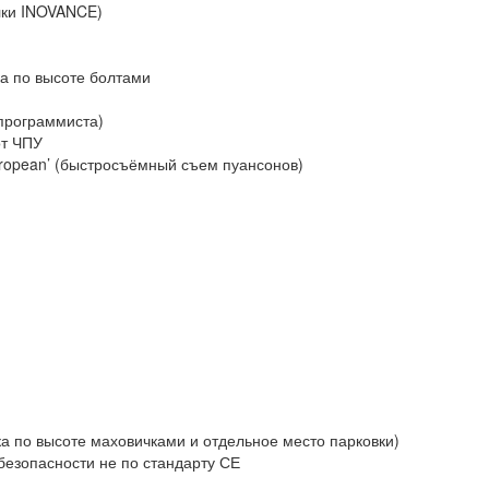
ки INOVANCE)
а по высоте болтами
программиста)
от ЧПУ
opean’ (быстросъёмный съем пуансонов)
 по высоте маховичками и отдельное место парковки)
безопасности не по стандарту СЕ