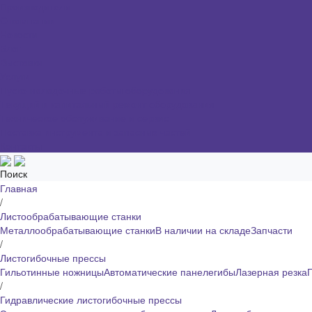
Производители
О компании
Новости
Блог
Выставки
Услуги
Пуско-наладочные работы оборудования
Текущий и капитальный ремонт оборудования
Техническое обслуживание и сервис
Поставка инструмента и запасных частей
Контакты
Поиск
Главная
/
Листообрабатывающие станки
Металлообрабатывающие станки
В наличии на складе
Запчасти
/
Листогибочные прессы
Гильотинные ножницы
Автоматические панелегибы
Лазерная резка
/
Гидравлические листогибочные прессы