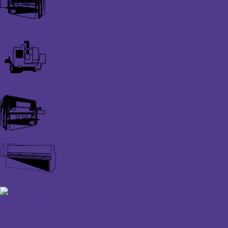
Гидравлические листогибочные прессы
Электромеханические листогибочные прессы
Листогибочные прессы гибридного типа
Гидравлические гильотинные ножницы
Электромеханические гильотинные ножницы
В наличии на складе
Запчасти