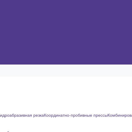
Гидроабразивная резка
Координатно-пробивные прессы
Комбинирова