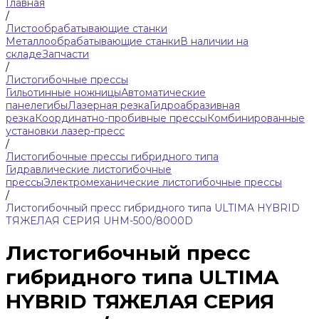
Главная
/
Листообрабатывающие станки
Металлообрабатывающие станки
В наличии на
складе
Запчасти
/
Листогибочные прессы
Гильотинные ножницы
Автоматические
панелегибы
Лазерная резка
Гидроабразивная
резка
Координатно-пробивные прессы
Комбинированные
установки лазер-пресс
/
Листогибочные прессы гибридного типа
Гидравлические листогибочные
прессы
Электромеханические листогибочные прессы
/
Листогибочный пресс гибридного типа ULTIMA HYBRID
ТЯЖЕЛАЯ СЕРИЯ UHM-500/8000D
Листогибочный пресс
гибридного типа ULTIMA
HYBRID ТЯЖЕЛАЯ СЕРИЯ