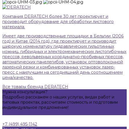
Компания DERATECH более 30 лет проектирует и
производит оборудование для обработки листового
материала.
Имеет две производственные площадки: в Бельгии (2006
год) и Китае (2014 год), где проектирует и производит
широкую номенклатуру гидравлических гильотинных
ножниц, гибридных и электромеханических листогибочных
прессов, револьверных координатно-пробивных прессов,
автоматических панелегибов, установок оптоволоконной
лазерной резки и комбинированных установок лазер-
пресс с наилучшим на сегодняшний день соотношением
цена/качество.
Все товары бренда DERATECH
Нужна консультация?
Подробно расскажем о наших услугах, видах работ и
типовых проектах, рассчитаем стоимость и подготовим
индивидуальное предложение!
Задать вопрос
+7 (499) 495-1142