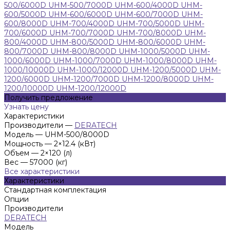
500/6000D
UHM-500/7000D
UHM-600/4000D
UHM-
600/5000D
UHM-600/6000D
UHM-600/7000D
UHM-
600/8000D
UHM-700/4000D
UHM-700/5000D
UHM-
700/6000D
UHM-700/7000D
UHM-700/8000D
UHM-
800/4000D
UHM-800/5000D
UHM-800/6000D
UHM-
800/7000D
UHM-800/8000D
UHM-1000/5000D
UHM-
1000/6000D
UHM-1000/7000D
UHM-1000/8000D
UHM-
1000/10000D
UHM-1000/12000D
UHM-1200/5000D
UHM-
1200/6000D
UHM-1200/7000D
UHM-1200/8000D
UHM-
1200/10000D
UHM-1200/12000D
Получить предложение
Узнать цену
Характеристики
Производители
—
DERATECH
Модель
—
UHM-500/8000D
Мощность
—
2×12.4 (кВт)
Объем
—
2×120 (л)
Вес
—
57000 (кг)
Все характеристики
Характеристики
Стандартная комплектация
Опции
Производители
DERATECH
Модель