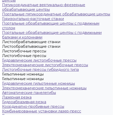
центры
Пятикоординатные вертикально-фрезерные
обрабатывающие центры
Портальные пятикоординатные обрабатывающие центры
Горизонтально-расточные станки
Портальные обрабатывающие центры с подвижным
столом
Портальные обрабатывающие центры с подвижными
балками и колоннами
Листообрабатывающие станки
Листообрабатывающие станки
Листогибочные прессы
Листогибочные прессы
Гидравлические листогибочные прессы
Электромеханические листогибочные прессы
Листогибочные прессы гибридного типа
Гильотинные ножницы
Гильотинные ножницы
Гидравлические гильотинные ножницы
Электромеханические гильотинные ножницы
Автоматические панелегибы
Лазерная резка
Гидроабразивная резка
Координатно-пробивные прессы
Комбинированные установки лазер-пресс