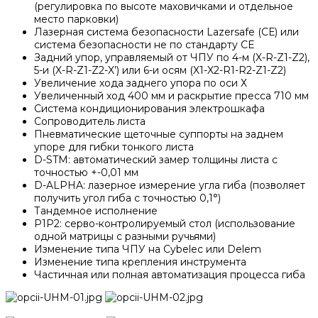
(регулировка по высоте маховичками и отдельное
место парковки)
Лазерная система безопасности Lazersafe (СЕ) или
система безопасности не по стандарту СЕ
Задний упор, управляемый от ЧПУ по 4-м (X-R-Z1-Z2),
5-и (X-R-Z1-Z2-X’) или 6-и осям (X1-X2-R1-R2-Z1-Z2)
Увеличение хода заднего упора по оси Х
Увеличенный ход 400 мм и раскрытие пресса 710 мм
Система кондиционирования электрошкафа
Сопроводитель листа
Пневматические щеточные суппорты на заднем
упоре для гибки тонкого листа
D-STM: автоматический замер толщины листа с
точностью +-0,01 мм
D-ALPHA: лазерное измерение угла гиба (позволяет
получить угол гиба с точностью 0,1°)
Тандемное исполнение
P1P2: серво-контролируемый стол (использование
одной матрицы с разными ручьями)
Изменение типа ЧПУ на Сybelec или Delem
Изменение типа крепления инструмента
Частичная или полная автоматизация процесса гиба