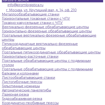
Заказать звонок
info@promlogistica.ru
г. Москва, ул. Крутицкий вал, д. 14, оф. 210
Металлообрабатывающие станки
Горизонтальные токарные станки с ЧПУ
Токарно-карусельные станки с ЧПУ
Вертикально-фрезерные обрабатывающие центры
Горизонтально-фрезерные обрабатывающие центры
Портальные вертикально-фрезерные обрабатывающие
центры
Пятикоординатные вертикально-фрезерные
обрабатывающие центры
Портальные пятикоординатные обрабатывающие центры
Горизонтально-расточные станки
Портальные обрабатывающие центры с подвижным
столом
Портальные обрабатывающие центры с подвижными
балками и колоннами
Листообрабатывающие станки
Листогибочные прессы
Гильотинные ножницы
Автоматические панелегибы
Лазерная резка
Гидроабразивная резка
Координатно-пробивные прессы