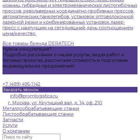
ножниц, гибридных и электромеханических листогибочных
прессов, револьверных координатно-пробивных прессов,
автоматических панелегибов, установок оптоволоконной
лазерной резки и комбинированных установок лазер-
пресс с наилучшим на сегодняшний день соотношением
цена/качество.
Все товары бренда DERATECH
Нужна консультация?
Подробно расскажем о наших услугах, видах работ и
типовых проектах, рассчитаем стоимость и подготовим
индивидуальное предложение!
Задать вопрос
+7 (499) 495-1142
Заказать звонок
info@promlogistica.ru
г. Москва, ул. Крутицкий вал, д. 14, оф. 210
Металлообрабатывающие станки
Листообрабатывающие станки
Запчасти
Услуги
О компании