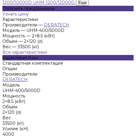
1200/10000D
UHM-1200/12000D
Еще
Получить предложение
Узнать цену
Характеристики
Производители
—
DERATECH
Модель
—
UHM-400/5000D
Мощность
—
2×8.5 (кВт)
Объем
—
2×120 (л)
Вес
—
33500 (кг)
Все характеристики
Характеристики
Стандартная комплектация
Опции
Производители
DERATECH
Модель
UHM-400/5000D
Мощность
2×8.5 (кВт)
Объем
2×120 (л)
Вес
33500 (кг)
Усилие (кН)
4000