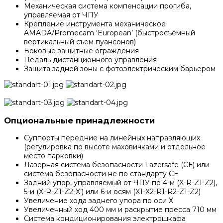
Механическая система компенсации прогиба,
управляемая от ЧПУ
Крепление инструмента механическое
AMADA/Promecam ‘European’ (быстросъёмный
вертикальный съем пуансонов)
Боковые защитные ограждения
Педаль дистанционного управления
Защита задней зоны с фотоэлектрическим барьером
Опциональные принадлежности
Суппорты передние на линейных направляющих
(регулировка по высоте маховичками и отдельное
место парковки)
Лазерная система безопасности Lazersafe (СЕ) или
система безопасности не по стандарту СЕ
Задний упор, управляемый от ЧПУ по 4-м (X-R-Z1-Z2),
5-и (X-R-Z1-Z2-X’) или 6-и осям (X1-X2-R1-R2-Z1-Z2)
Увеличение хода заднего упора по оси Х
Увеличенный ход 400 мм и раскрытие пресса 710 мм
Система кондиционирования электрошкафа