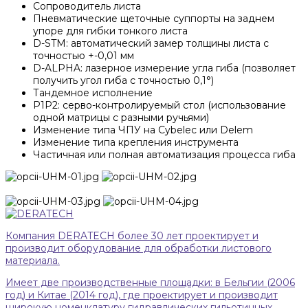
Сопроводитель листа
Пневматические щеточные суппорты на заднем
упоре для гибки тонкого листа
D-STM: автоматический замер толщины листа с
точностью +-0,01 мм
D-ALPHA: лазерное измерение угла гиба (позволяет
получить угол гиба с точностью 0,1°)
Тандемное исполнение
P1P2: серво-контролируемый стол (использование
одной матрицы с разными ручьями)
Изменение типа ЧПУ на Сybelec или Delem
Изменение типа крепления инструмента
Частичная или полная автоматизация процесса гиба
Компания DERATECH более 30 лет проектирует и
производит оборудование для обработки листового
материала.
Имеет две производственные площадки: в Бельгии (2006
год) и Китае (2014 год), где проектирует и производит
широкую номенклатуру гидравлических гильотинных