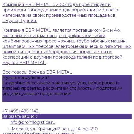
Компания EBR METAL с 2002 года проектирует и
производит оборудование для обработки листового
материала на своих производственных площадках в
г.Бурса, Турция.
Компания EBR METAL является поставщиком 3-х и 4-х
валковых машин, машин для профильной гибки,
комбинированных пресс-ножниц, трубогибочных машин,
штамповочных прессов, электромеханических гильотинных
ножниц и т.д. Часть оборудования выпускается по
кооперации с другими производителями под торговой
маркой EBR METAL.
Все товары бренда EBR METAL
Нужна консультация?
Подробно расскажем о наших услугах, видах работ и
типовых проектах, рассчитаем стоимость и подготовим
индивидуальное предложение!
Задать вопрос
+7 (499) 495-1142
Заказать звонок
info@promlogistica.ru
г. Москва, ул. Крутицкий вал, д. 14, оф. 210