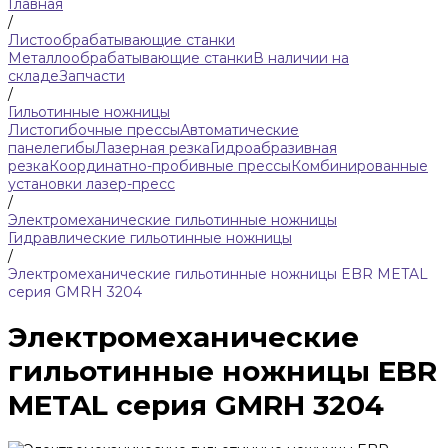
Главная
/
Листообрабатывающие станки
Металлообрабатывающие станки
В наличии на
складе
Запчасти
/
Гильотинные ножницы
Листогибочные прессы
Автоматические
панелегибы
Лазерная резка
Гидроабразивная
резка
Координатно-пробивные прессы
Комбинированные
установки лазер-пресс
/
Электромеханические гильотинные ножницы
Гидравлические гильотинные ножницы
/
Электромеханические гильотинные ножницы EBR METAL
серия GMRH 3204
Электромеханические
гильотинные ножницы EBR
METAL серия GMRH 3204