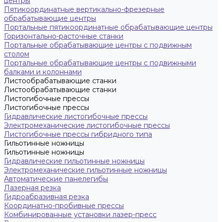
центры
Пятикоординатные вертикально-фрезерные
обрабатывающие центры
Портальные пятикоординатные обрабатывающие центры
Горизонтально-расточные станки
Портальные обрабатывающие центры с подвижным
столом
Портальные обрабатывающие центры с подвижными
балками и колоннами
Листообрабатывающие станки
Листообрабатывающие станки
Листогибочные прессы
Листогибочные прессы
Гидравлические листогибочные прессы
Электромеханические листогибочные прессы
Листогибочные прессы гибридного типа
Гильотинные ножницы
Гильотинные ножницы
Гидравлические гильотинные ножницы
Электромеханические гильотинные ножницы
Автоматические панелегибы
Лазерная резка
Гидроабразивная резка
Координатно-пробивные прессы
Комбинированные установки лазер-пресс