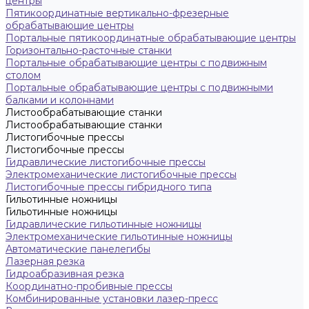
центры
Пятикоординатные вертикально-фрезерные
обрабатывающие центры
Портальные пятикоординатные обрабатывающие центры
Горизонтально-расточные станки
Портальные обрабатывающие центры с подвижным
столом
Портальные обрабатывающие центры с подвижными
балками и колоннами
Листообрабатывающие станки
Листообрабатывающие станки
Листогибочные прессы
Листогибочные прессы
Гидравлические листогибочные прессы
Электромеханические листогибочные прессы
Листогибочные прессы гибридного типа
Гильотинные ножницы
Гильотинные ножницы
Гидравлические гильотинные ножницы
Электромеханические гильотинные ножницы
Автоматические панелегибы
Лазерная резка
Гидроабразивная резка
Координатно-пробивные прессы
Комбинированные установки лазер-пресс