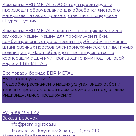
Компания EBR METAL с 2002 года проектирует и
производит оборудование для обработки листового
материала на своих производственных площадках в
г.Бурса, Турция.
Компания EBR METAL является поставщиком 3-х и 4-х
валковых машин, машин для профильной гибки,
комбинированных пресс-ножниц, трубогибочных машин,
штамповочных прессов, электромеханических гильотинных
ножниц и т.д. Часть оборудования выпускается по
кооперации с другими производителями под торговой
маркой EBR METAL.
Все товары бренда EBR METAL
Нужна консультация?
Подробно расскажем о наших услугах, видах работ и
типовых проектах, рассчитаем стоимость и подготовим
индивидуальное предложение!
Задать вопрос
+7 (499) 495-1142
Заказать звонок
info@promlogistica.ru
г. Москва, ул. Крутицкий вал, д. 14, оф. 210