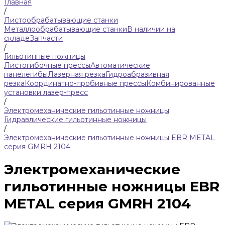
Главная
/
Листообрабатывающие станки
Металлообрабатывающие станки
В наличии на
складе
Запчасти
/
Гильотинные ножницы
Листогибочные прессы
Автоматические
панелегибы
Лазерная резка
Гидроабразивная
резка
Координатно-пробивные прессы
Комбинированные
установки лазер-пресс
/
Электромеханические гильотинные ножницы
Гидравлические гильотинные ножницы
/
Электромеханические гильотинные ножницы EBR METAL
серия GMRH 2104
Электромеханические
гильотинные ножницы EBR
METAL серия GMRH 2104