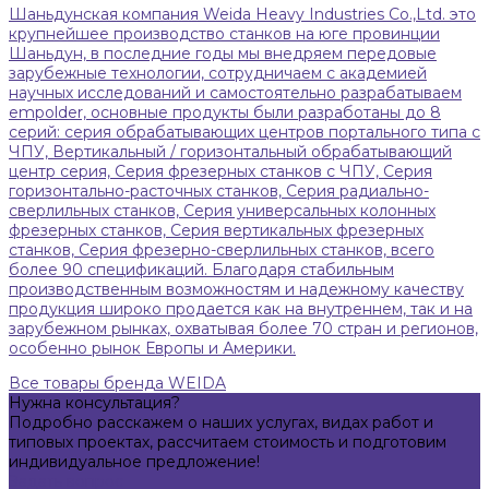
Шаньдунская компания Weida Heavy Industries Co.,Ltd. это
крупнейшее производство станков на юге провинции
Шаньдун, в последние годы мы внедряем передовые
зарубежные технологии, сотрудничаем с академией
научных исследований и самостоятельно разрабатываем
empolder, основные продукты были разработаны до 8
серий: серия обрабатывающих центров портального типа с
ЧПУ, Вертикальный / горизонтальный обрабатывающий
центр серия, Серия фрезерных станков с ЧПУ, Серия
горизонтально-расточных станков, Серия радиально-
сверлильных станков, Серия универсальных колонных
фрезерных станков, Серия вертикальных фрезерных
станков, Серия фрезерно-сверлильных станков, всего
более 90 спецификаций. Благодаря стабильным
производственным возможностям и надежному качеству
продукция широко продается как на внутреннем, так и на
зарубежном рынках, охватывая более 70 стран и регионов,
особенно рынок Европы и Америки.
Все товары бренда WEIDA
Нужна консультация?
Подробно расскажем о наших услугах, видах работ и
типовых проектах, рассчитаем стоимость и подготовим
индивидуальное предложение!
Задать вопрос