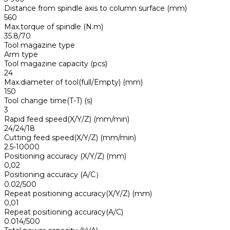
Distance from spindle axis to column surface (mm)
560
Max.torque of spindle (N.m)
35.8/70
Tool magazine type
Arm type
Tool magazine capacity (pcs)
24
Max.diameter of tool(full/Empty) (mm)
150
Tool change time(T-T) (s)
3
Rapid feed speed(X/Y/Z) (mm/min)
24/24/18
Cutting feed speed(X/Y/Z) (mm/min)
2.5-10000
Positioning accuracy (X/Y/Z) (mm)
0,02
Positioning accuracy (A/C）
0.02/500
Repeat positioning accuracy(X/Y/Z) (mm)
0,01
Repeat positioning accuracy(A/C)
0.014/500