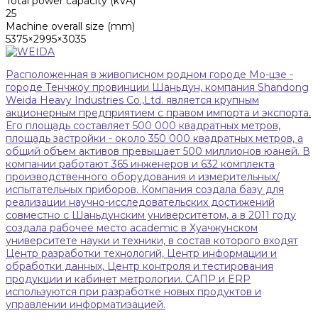
Total power capacity (kVA)
25
Machine overall size (mm)
5375×2995×3035
Расположенная в живописном родном городе Мо-цзе -
городе Тенчжоу провинции Шаньдун, компания Shandong
Weida Heavy Industries Co.,Ltd. является крупным
акционерным предприятием с правом импорта и экспорта.
Его площадь составляет 500 000 квадратных метров,
площадь застройки - около 350 000 квадратных метров, а
общий объем активов превышает 500 миллионов юаней. В
компании работают 365 инженеров и 632 комплекта
производственного оборудования и измерительных/
испытательных приборов. Компания создала базу для
реализации научно-исследовательских достижений
совместно с Шаньдунским университетом, а в 2011 году
создала рабочее место academic в Хуачжунском
университете науки и техники, в состав которого входят
Центр разработки технологий, Центр информации и
обработки данных, Центр контроля и тестирования
продукции и кабинет метрологии. САПР и ERP
используются при разработке новых продуктов и
управлении информатизацией.