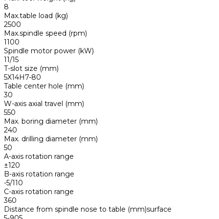
8
Max.table load (kg)
2500
Max.spindle speed (rpm)
1100
Spindle motor power (kW)
11/15
T-slot size (mm)
5X14H7-80
Table center hole (mm)
30
W-axis axial travel (mm)
550
Max. boring diameter (mm)
240
Max. drilling diameter (mm)
50
A-axis rotation range
±120
B-axis rotation range
-5/110
C-axis rotation range
360
Distance from spindle nose to table (mm)surface
5-905