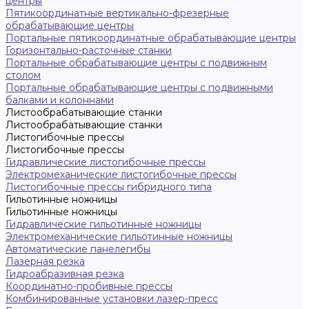
центры
Пятикоординатные вертикально-фрезерные
обрабатывающие центры
Портальные пятикоординатные обрабатывающие центры
Горизонтально-расточные станки
Портальные обрабатывающие центры с подвижным
столом
Портальные обрабатывающие центры с подвижными
балками и колоннами
Листообрабатывающие станки
Листообрабатывающие станки
Листогибочные прессы
Листогибочные прессы
Гидравлические листогибочные прессы
Электромеханические листогибочные прессы
Листогибочные прессы гибридного типа
Гильотинные ножницы
Гильотинные ножницы
Гидравлические гильотинные ножницы
Электромеханические гильотинные ножницы
Автоматические панелегибы
Лазерная резка
Гидроабразивная резка
Координатно-пробивные прессы
Комбинированные установки лазер-пресс