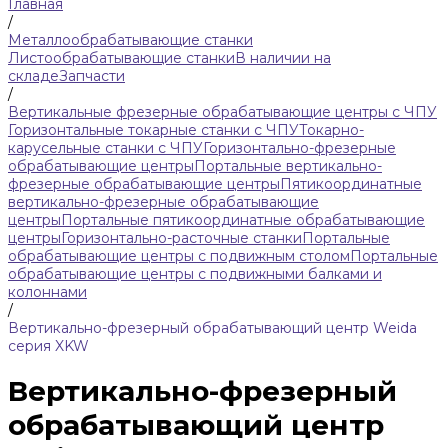
Главная
/
Металлообрабатывающие станки
Листообрабатывающие станки
В наличии на
складе
Запчасти
/
Вертикальные фрезерные обрабатывающие центры с ЧПУ
Горизонтальные токарные станки с ЧПУ
Токарно-
карусельные станки с ЧПУ
Горизонтально-фрезерные
обрабатывающие центры
Портальные вертикально-
фрезерные обрабатывающие центры
Пятикоординатные
вертикально-фрезерные обрабатывающие
центры
Портальные пятикоординатные обрабатывающие
центры
Горизонтально-расточные станки
Портальные
обрабатывающие центры с подвижным столом
Портальные
обрабатывающие центры с подвижными балками и
колоннами
/
Вертикально-фрезерный обрабатывающий центр Weida
серия XKW
Вертикально-фрезерный
обрабатывающий центр