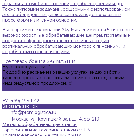
отрасли, автомобилестроении, кораблестроении и др.
Также типовыми задачами, решаемыми с использованием
этого оборудования, является производство сложных
пресс-форм и литейной оснастки.
В ассортименте компании Sky Master имеются 5-ти осевые
высокоскоростные обрабатывающие центры, портальные
продольно-фрезерные станки, различные серии
вертикальных обрабатывающих центров с линейными и
коробчатыми направляющими.
Все товары бренда SKY MASTER
Нужна консультация?
Подробно расскажем о наших услугах, видах работ и
типовых проектах, рассчитаем стоимость и подготовим
индивидуальное предложение!
Задать вопрос
+7 (499) 495-1142
Заказать звонок
info@promlogistica.ru
г. Москва, ул. Крутицкий вал, д. 14, оф. 210
Металлообрабатывающие станки
Горизонтальные токарные станки с ЧПУ
Токарно-карусельные станки с ЧПУ