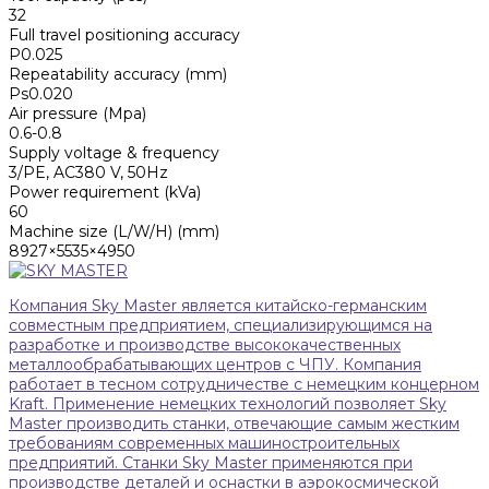
32
Full travel positioning accuracy
P0.025
Repeatability accuracy (mm)
Ps0.020
Air pressure (Mpa)
0.6-0.8
Supply voltage & frequency
3/PE, AC380 V, 50Hz
Power requirement (kVa)
60
Machine size (L/W/H) (mm)
8927×5535×4950
Компания Sky Master является китайско-германским
совместным предприятием, специализирующимся на
разработке и производстве высококачественных
металлообрабатывающих центров с ЧПУ. Компания
работает в тесном сотрудничестве с немецким концерном
Kraft. Применение немецких технологий позволяет Sky
Master производить станки, отвечающие самым жестким
требованиям современных машиностроительных
предприятий. Станки Sky Master применяются при
производстве деталей и оснастки в аэрокосмической