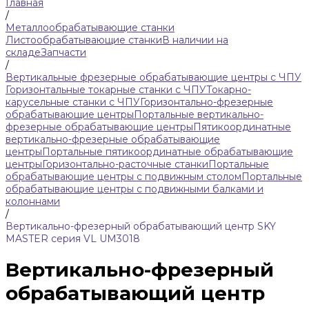
Главная
/
Металлообрабатывающие станки
Листообрабатывающие станки
В наличии на
складе
Запчасти
/
Вертикальные фрезерные обрабатывающие центры с ЧПУ
Горизонтальные токарные станки с ЧПУ
Токарно-
карусельные станки с ЧПУ
Горизонтально-фрезерные
обрабатывающие центры
Портальные вертикально-
фрезерные обрабатывающие центры
Пятикоординатные
вертикально-фрезерные обрабатывающие
центры
Портальные пятикоординатные обрабатывающие
центры
Горизонтально-расточные станки
Портальные
обрабатывающие центры с подвижным столом
Портальные
обрабатывающие центры с подвижными балками и
колоннами
/
Вертикально-фрезерный обрабатывающий центр SKY
MASTER серия VL UM3018
Вертикально-фрезерный
обрабатывающий центр