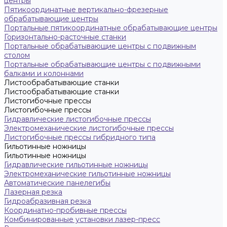
центры
Пятикоординатные вертикально-фрезерные
обрабатывающие центры
Портальные пятикоординатные обрабатывающие центры
Горизонтально-расточные станки
Портальные обрабатывающие центры с подвижным
столом
Портальные обрабатывающие центры с подвижными
балками и колоннами
Листообрабатывающие станки
Листообрабатывающие станки
Листогибочные прессы
Листогибочные прессы
Гидравлические листогибочные прессы
Электромеханические листогибочные прессы
Листогибочные прессы гибридного типа
Гильотинные ножницы
Гильотинные ножницы
Гидравлические гильотинные ножницы
Электромеханические гильотинные ножницы
Автоматические панелегибы
Лазерная резка
Гидроабразивная резка
Координатно-пробивные прессы
Комбинированные установки лазер-пресс