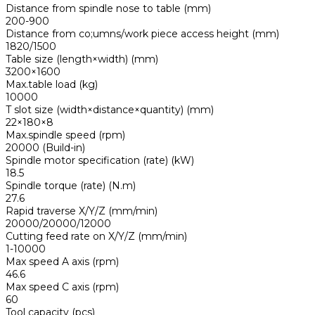
Distance from spindle nose to table (mm)
200-900
Distance from co;umns/work piece access height (mm)
1820/1500
Table size (length×width) (mm)
3200×1600
Max.table load (kg)
10000
T slot size (width×distance×quantity) (mm)
22×180×8
Max.spindle speed (rpm)
20000 (Build-in)
Spindle motor specification (rate) (kW)
18.5
Spindle torque (rate) (N.m)
27.6
Rapid traverse X/Y/Z (mm/min)
20000/20000/12000
Cutting feed rate on X/Y/Z (mm/min)
1-10000
Max speed A axis (rpm)
46.6
Max speed C axis (rpm)
60
Tool capacity (pcs)