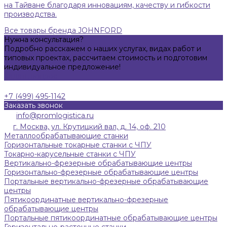
на Тайване благодаря инновациям, качеству и гибкости
производства.
Все товары бренда JOHNFORD
Нужна консультация?
Подробно расскажем о наших услугах, видах работ и
типовых проектах, рассчитаем стоимость и подготовим
индивидуальное предложение!
Задать вопрос
+7 (499) 495-1142
Заказать звонок
info@promlogistica.ru
г. Москва, ул. Крутицкий вал, д. 14, оф. 210
Металлообрабатывающие станки
Горизонтальные токарные станки с ЧПУ
Токарно-карусельные станки с ЧПУ
Вертикально-фрезерные обрабатывающие центры
Горизонтально-фрезерные обрабатывающие центры
Портальные вертикально-фрезерные обрабатывающие
центры
Пятикоординатные вертикально-фрезерные
обрабатывающие центры
Портальные пятикоординатные обрабатывающие центры
Горизонтально-расточные станки