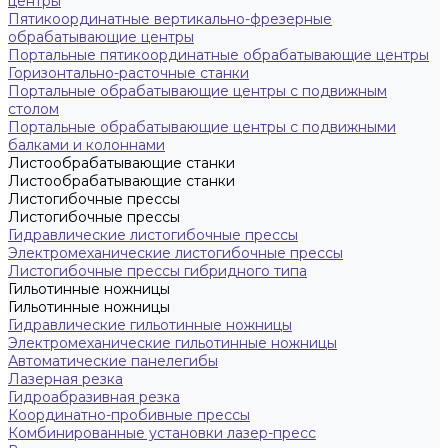
центры
Пятикоординатные вертикально-фрезерные
обрабатывающие центры
Портальные пятикоординатные обрабатывающие центры
Горизонтально-расточные станки
Портальные обрабатывающие центры с подвижным
столом
Портальные обрабатывающие центры с подвижными
балками и колоннами
Листообрабатывающие станки
Листообрабатывающие станки
Листогибочные прессы
Листогибочные прессы
Гидравлические листогибочные прессы
Электромеханические листогибочные прессы
Листогибочные прессы гибридного типа
Гильотинные ножницы
Гильотинные ножницы
Гидравлические гильотинные ножницы
Электромеханические гильотинные ножницы
Автоматические панелегибы
Лазерная резка
Гидроабразивная резка
Координатно-пробивные прессы
Комбинированные установки лазер-пресс