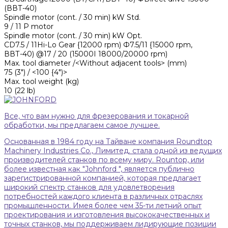
(ВВТ-40)
Spindle motor (cont. / 30 min) kW Std.
9 / 11 Р motor
Spindle motor (cont. / 30 min) kW Opt.
CD7.5 / 11Hi-Lo Gear {12000 rpm) Ф7.5/11 {15000 rpm,
ВВТ-40) @17 / 20 (15000I 18000/20000 rpm)
Max. tool diameter /<Without adjacent tools> (mm)
75 (3") / <100 {4")>
Max. tool weight (kg)
10 (22 lb)
Все, что вам нужно для фрезерования и токарной
обработки, мы предлагаем самое лучшее.
Основанная в 1984 году на Тайване компания Roundtop
Machinery Industries Co., Лимитед. стала одной из ведущих
производителей станков по всему миру. Rountop, или
более известная как "Johnford ", является публично
зарегистрированной компанией, которая предлагает
широкий спектр станков для удовлетворения
потребностей каждого клиента в различных отраслях
промышленности. Имея более чем 35-ти летний опыт
проектирования и изготовления высококачественных и
точных станков, мы поддерживаем лидирующие позиции