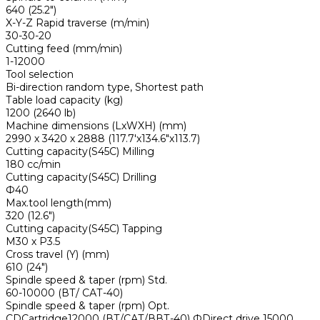
640 (25.2")
X-Y-Z Rapid traverse (m/min)
30-30-20
Cutting feed (mm/min)
1-12000
Tool selection
Bi-direction random type, Shortest path
Таblе load capacity (kg)
1200 (2640 lb)
Machine dimensions (LxWXH) (mm)
2990 х 3420 х 2888 (117.7'х134.6"х113.7)
Cutting capacity(S45C) Milling
180 cc/min
Cutting capacity(S45C) Drilling
Ф40
Max.tool length(mm)
320 (12.6")
Cutting capacity(S45C) Tapping
М30 х Р3.5
Cross travel (Y) (mm)
610 (24")
Spindle speed & taper (rpm) Std.
60-10000 (ВТ/ САТ-40)
Spindle speed & taper (rpm) Opt.
CDCartridge12000 (ВТ/САТ/ВВТ-40) ФDirect drive 15000