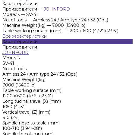
Характеристики
Производители
—
JOHNFORD
Модель
—
SV-41
No. of tools
—
Armless 24 / Arm type 24 / 32 (Opt.)
Machine Weight(kg)
—
7000 (15400 lb)
Таblе working surface (mm)
—
1200 х 600 (47.2' х 23.6")
Все характеристики
Характеристики
Производители
JOHNFORD
Модель
SV-41
No. of tools
Armless 24 / Arm type 24 / 32 (Opt.)
Machine Weight(kg)
7000 (15400 lb)
Таblе working surface (mm)
1200 х 600 (47.2' х 23.6")
Longitudinal travel (X) (mm)
1050 (41.3")
Vertical travel (Z) (mm)
610 (24')
Spindle nose to tаblе (mm)
100-710 (3.94"-28")
Spindle to column (mm)