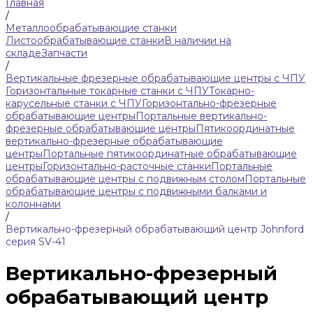
Главная
/
Металлообрабатывающие станки
Листообрабатывающие станки
В наличии на
складе
Запчасти
/
Вертикальные фрезерные обрабатывающие центры с ЧПУ
Горизонтальные токарные станки с ЧПУ
Токарно-
карусельные станки с ЧПУ
Горизонтально-фрезерные
обрабатывающие центры
Портальные вертикально-
фрезерные обрабатывающие центры
Пятикоординатные
вертикально-фрезерные обрабатывающие
центры
Портальные пятикоординатные обрабатывающие
центры
Горизонтально-расточные станки
Портальные
обрабатывающие центры с подвижным столом
Портальные
обрабатывающие центры с подвижными балками и
колоннами
/
Вертикально-фрезерный обрабатывающий центр Johnford
серия SV-41
Вертикально-фрезерный
обрабатывающий центр