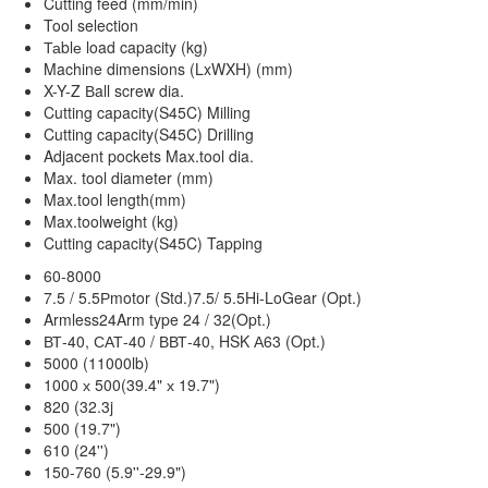
Cutting feed (mm/min)
Tool selection
Таblе load capacity (kg)
Machine dimensions (LxWXH) (mm)
X-Y-Z Вall screw dia.
Cutting capacity(S45C) Milling
Cutting capacity(S45C) Drilling
Adjacent pockets Max.tool dia.
Max. tool diameter (mm)
Max.tool length(mm)
Max.toolweight (kg)
Cutting capacity(S45C) Tapping
60-8000
7.5 / 5.5Рmotor (Std.)7.5/ 5.5Hi-LoGear (Opt.)
Armless24Arm type 24 / 32(Opt.)
ВТ-40, САТ-40 / ВВТ-40, HSK А63 (Opt.)
5000 (11000lb)
1000 х 500(39.4" х 19.7")
820 (32.3j
500 (19.7")
610 (24'')
150-760 (5.9''-29.9")