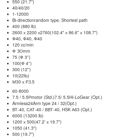
550 (21.7")
40/40/20
1-12000
Bi-directionrandom type, Shortest path
400 (880 lb)
2600 х 2200 х2760(102.4" х 86.6" х 108.7")
Ф40, Ф40, Ф40
120 cc/min
Ф ЗОmm
75 (Ф 3'')
100(Ф 4'')
300 (12'')
10(22IЬ)
М30 х РЗ.5
60-8000
7.5 / 5.5Рmotor (Std.)7.5/ 5.5Hi-LoGear (Opt.)
Armless24Arm type 24 / 32(Opt.)
ВТ-40, САТ-40 / ВВТ-40, HSK А63 (Opt.)
6000 (13200 lb)
1200 х 500(47.2' х 19.7")
1050 (41.3")
500 (19.7")