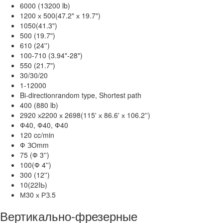
6000 (13200 lb)
1200 х 500(47.2" х 19.7")
1050(41.3")
500 (19.7")
610 (24'')
100-710 (3.94"-28")
550 (21.7")
30/30/20
1-12000
Bi-directionrandom type, Shortest path
400 (880 lb)
2920 х2200 х 2698(115' х 86.6' х 106.2'')
Ф40, Ф40, Ф40
120 cc/min
Ф ЗОmm
75 (Ф 3'')
100(Ф 4'')
300 (12'')
10(22IЬ)
М30 х РЗ.5
Вертикально-фрезерные