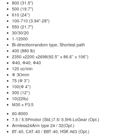
800 (31.5")
500 (19.7")
610 (24'')
100-710 (3.94"-28")
550 (21.7")
30/30/20
1-12000
Bi-directionrandom type, Shortest path
400 (880 lb)
2350 х2200 х2698(92.5'' х 86.6'' х 106'')
Ф40, Ф40, Ф40
120 cc/min
Ф ЗОmm
75 (Ф 3'')
100(Ф 4'')
300 (12'')
10(22IЬ)
М30 х РЗ.5
60-8000
7.5 / 5.5Рmotor (Std.)7.5/ 5.5Hi-LoGear (Opt.)
Armless24Arm type 24 / 32(Opt.)
ВТ-40, САТ-40 / ВВТ-40, HSK А63 (Opt.)