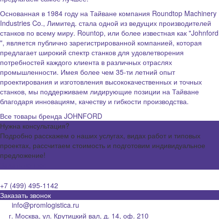
Основанная в 1984 году на Тайване компания Roundtop Machinery
Industries Co., Лимитед. стала одной из ведущих производителей
станков по всему миру. Rountop, или более известная как "Johnford
", является публично зарегистрированной компанией, которая
предлагает широкий спектр станков для удовлетворения
потребностей каждого клиента в различных отраслях
промышленности. Имея более чем 35-ти летний опыт
проектирования и изготовления высококачественных и точных
станков, мы поддерживаем лидирующие позиции на Тайване
благодаря инновациям, качеству и гибкости производства.
Все товары бренда JOHNFORD
Нужна консультация?
Подробно расскажем о наших услугах, видах работ и типовых
проектах, рассчитаем стоимость и подготовим индивидуальное
предложение!
Задать вопрос
+7 (499) 495-1142
Заказать звонок
info@promlogistica.ru
г. Москва, ул. Крутицкий вал, д. 14, оф. 210