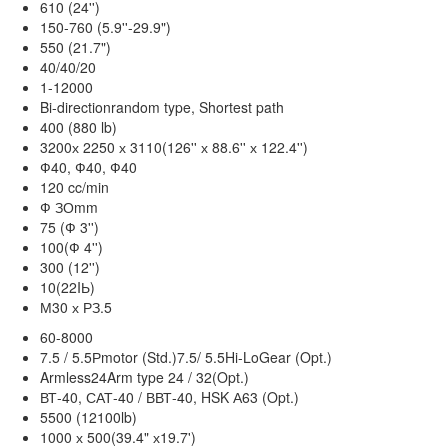
610 (24'')
150-760 (5.9''-29.9")
550 (21.7")
40/40/20
1-12000
Bi-directionrandom type, Shortest path
400 (880 lb)
3200х 2250 х 3110(126'' х 88.6'' х 122.4'')
Ф40, Ф40, Ф40
120 cc/min
Ф ЗОmm
75 (Ф 3'')
100(Ф 4'')
300 (12'')
10(22IЬ)
М30 х РЗ.5
60-8000
7.5 / 5.5Рmotor (Std.)7.5/ 5.5Hi-LoGear (Opt.)
Armless24Arm type 24 / 32(Opt.)
ВТ-40, САТ-40 / ВВТ-40, HSK А63 (Opt.)
5500 (12100lb)
1000 х 500(39.4" х19.7')