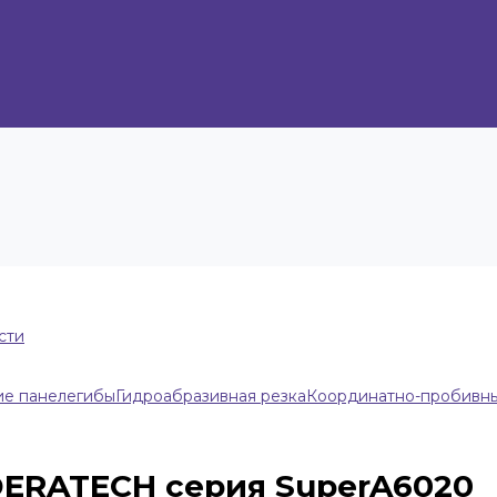
сти
ие панелегибы
Гидроабразивная резка
Координатно-пробивн
DERATECH серия SuperA6020