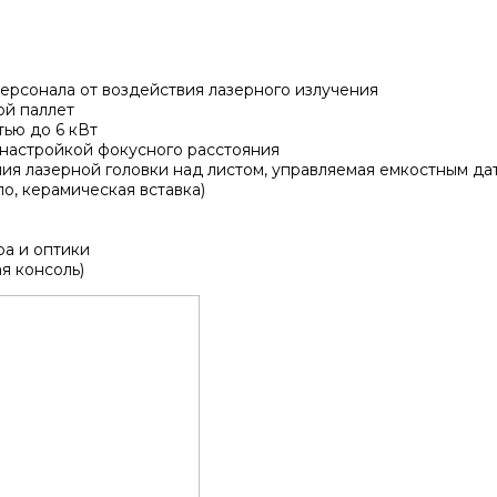
ерсонала от воздействия лазерного излучения
ой паллет
ью до 6 кВт
 настройкой фокусного расстояния
ия лазерной головки над листом, управляемая емкостным да
о, керамическая вставка)
ра и оптики
я консоль)