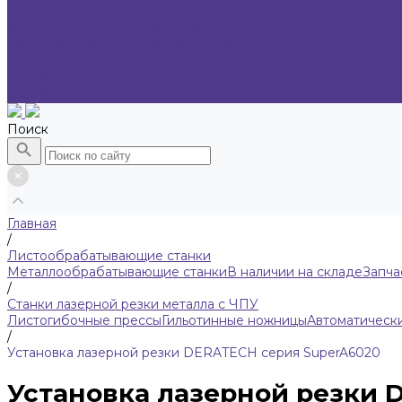
Услуги
Пуско-наладочные работы оборудования
Текущий и капитальный ремонт оборудования
Техническое обслуживание и сервис
Поставка инструмента и запасных частей
Контакты
Поиск
Главная
/
Листообрабатывающие станки
Металлообрабатывающие станки
В наличии на складе
Запча
/
Станки лазерной резки металла с ЧПУ
Листогибочные прессы
Гильотинные ножницы
Автоматическ
/
Установка лазерной резки DERATECH серия SuperA6020
Установка лазерной резки 