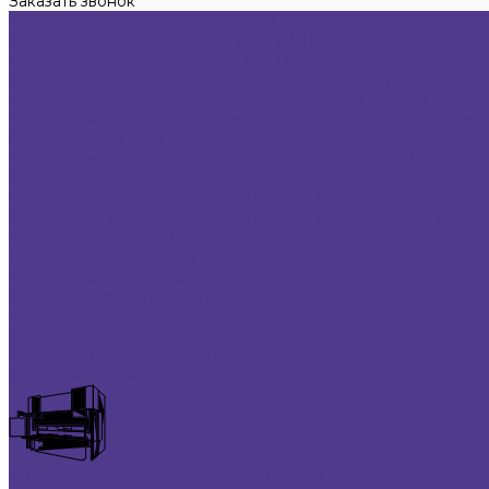
Заказать звонок
Металлообрабатывающие станки
Горизонтальные токарные станки с ЧПУ
Токарно-карусельные станки с ЧПУ
Вертикально-фрезерные обрабатывающие центры
Горизонтально-фрезерные обрабатывающие центры
Портальные вертикально-фрезерные обрабатывающие цен
Пятикоординатные вертикально-фрезерные обрабатывающ
Портальные пятикоординатные обрабатывающие центры
Горизонтально-расточные станки
Портальные обрабатывающие центры с подвижным столом
Портальные обрабатывающие центры с подвижными балкам
Листообрабатывающие станки
Листогибочные прессы
Гильотинные ножницы
Автоматические панелегибы
Лазерная резка
Гидроабразивная резка
Координатно-пробивные прессы
Комбинированные установки лазер-пресс
Гидравлические листогибочные прессы