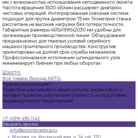
мм с возможностью использования неподвижного люнета.
Частота вращения 3500 об/мин расширяет диапазон
чистовых операций. Интегрированная сквозная система
подходит для прутка диаметром 75 мм. Геометрия станка
рассчитана на высокие нагрузки без потери точности.
Габаритные размеры 4515х1990х2030 мм удобны для
организации производственной линии. Оборудование
предназначено для тяжелых условий серийного
машиностроительного производства. Конструктив
ориентирован на долгий срок службы механизмов.
Профессиональное исполнение шпиндельного узла
минимизирует биение при любых оборотах.
Все товары бренда ARTIS
Нужна консультация?
Подробно расскажем о наших услугах, видах работ и
типовых проектах, рассчитаем стоимость и подготовим
индивидуальное предложение!
Задать вопрос
+7 (499) 495-1142
Заказать звонок
info@promlogistica.ru
г. Москва, ул. Крутицкий вал, д. 14, оф. 210