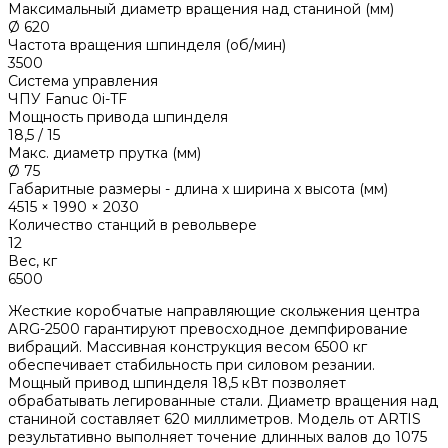
Максимальный диаметр вращения над станиной (мм)
Ø 620
Частота вращения шпинделя (об/мин)
3500
Система управления
ЧПУ Fanuc 0i-TF
Мощность привода шпинделя
18,5 / 15
Макс. диаметр прутка (мм)
Ø 75
Габаритные размеры - длина х ширина х высота (мм)
4515 × 1990 × 2030
Количество станций в револьвере
12
Вес, кг
6500
Жесткие коробчатые направляющие скольжения центра
ARG-2500 гарантируют превосходное демпфирование
вибраций. Массивная конструкция весом 6500 кг
обеспечивает стабильность при силовом резании.
Мощный привод шпинделя 18,5 кВт позволяет
обрабатывать легированные стали. Диаметр вращения над
станиной составляет 620 миллиметров. Модель от ARTIS
результативно выполняет точение длинных валов до 1075