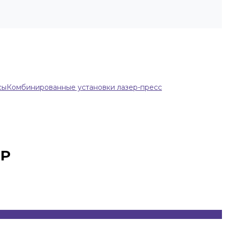
сы
Комбинированные установки лазер-пресс
PP