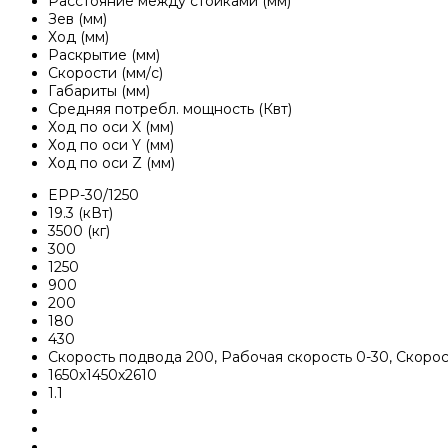
Расстояние между стойками (мм)
Зев (мм)
Ход (мм)
Раскрытие (мм)
Скорости (мм/с)
Габариты (мм)
Средняя потребл. мощность (Квт)
Ход по оси X (мм)
Ход по оси Y (мм)
Ход по оси Z (мм)
EPP-30/1250
19.3 (кВт)
3500 (кг)
300
1250
900
200
180
430
Скорость подвода 200, Рабочая скорость 0-30, Скоро
1650х1450х2610
1.1