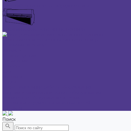
Листогибочные прессы гибридного типа
Гидравлические гильотинные ножницы
Электромеханические гильотинные ножницы
В наличии на складе
Запчасти
Производители
О компании
Новости
Блог
Выставки
Услуги
Пуско-наладочные работы оборудования
Текущий и капитальный ремонт оборудования
Техническое обслуживание и сервис
Поставка инструмента и запасных частей
Контакты
Поиск