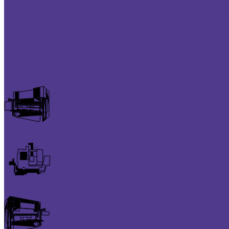
Портальные обрабатывающие центры с подвижными балкам
Листообрабатывающие станки
Листогибочные прессы
Гильотинные ножницы
Автоматические панелегибы
Лазерная резка
Гидроабразивная резка
Координатно-пробивные прессы
Комбинированные установки лазер-пресс
Гидравлические листогибочные прессы
Электромеханические листогибочные прессы