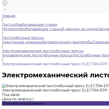
Главная
/
Листообрабатывающие станки
Металлообрабатывающие станки
В наличии на складе
Запча
/
Листогибочные прессы
Гильотинные ножницы
Автоматические панелегибы
Лазерная
/
Электромеханические листогибочные прессы
Гидравлические листогибочные прессы
Листогибочные прес
/
Электромеханический листогибочный пресс ELECTRA-EPP
Электромеханический лист
Электромеханический листогибочный пресс ELECTRA-EPP
Под заказ
Цена по запросу
/
Получить предложение