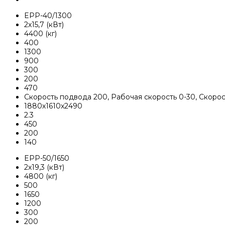
EPP-40/1300
2х15,7 (кВт)
4400 (кг)
400
1300
900
300
200
470
Скорость подвода 200, Рабочая скорость 0-30, Скоро
1880х1610х2490
2.3
450
200
140
EPP-50/1650
2х19,3 (кВт)
4800 (кг)
500
1650
1200
300
200